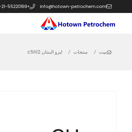
+86-21-55220169
info@hotown-petrochem.com
بيت
منتجات
ايزو البنتان c5h12