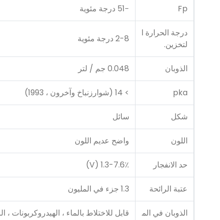
Fp
−51 درجة مئوية
درجة الحرارة ا
2-8 درجة مئوية
لتخزين.
الذوبان
0.048 جم / لتر
pka
> 14 (شوارزنباخ وآخرون ، 1993)
شكل
سائل
اللون
واضح عديم اللون
حد الانفجار
1.3-7.6٪ (V)
عتبة الرائحة
1.3 جزء في المليون
الذوبان في الم
قابل للاختلاط بالماء ، الهيدروكربونات ، ال