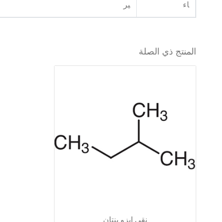
اء
ير
المنتج ذي الصلة
نقي ايزو بنتان