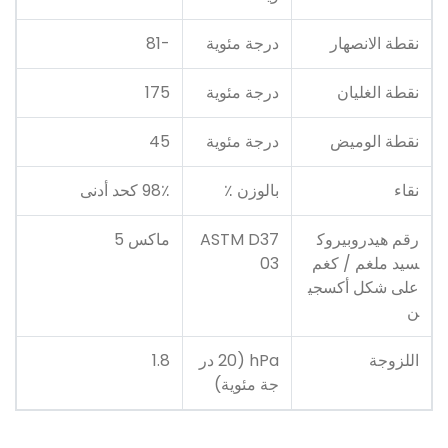
نقطة الانصهار
درجة مئوية
-81
نقطة الغليان
درجة مئوية
175
نقطة الوميض
درجة مئوية
45
نقاء
بالوزن ٪
98٪ كحد أدنى
رقم هيدروبيروك
ASTM D37
ماكس 5
سيد ملغم / كغم
03
على شكل أكسجي
ن
اللزوجة
hPa (20 در
1.8
جة مئوية)