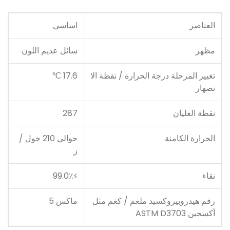
العناصر
اساسي
مظهر
سائل عديم اللون
تغيير المرحلة درجة الحرارة / نقطة الا
17.6 ℃
نصهار
نقطة الغليان
287
الحرارة الكامنة
حوالي 210 جول /
ز
نقاء
≥99.0٪
رقم هيدروبيروكسيد ملغم / كغم مثل
ماكس 5
أكسجين ASTM D3703