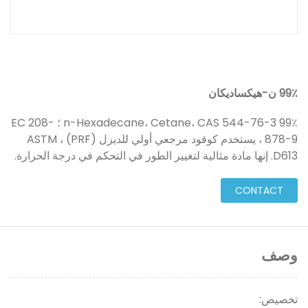
99٪ ن-هيكساديكان
99٪ n-Hexadecane، Cetane، CAS 544-76-3 ؛ EC 208-
878-9 ، يستخدم كوقود مرجعي أولي للديزل (PRF) ، ASTM
D613. إنها مادة مثالية لتغيير الطور في التحكم في درجة الحرارة.
CONTACT
وصف
تخصيص: