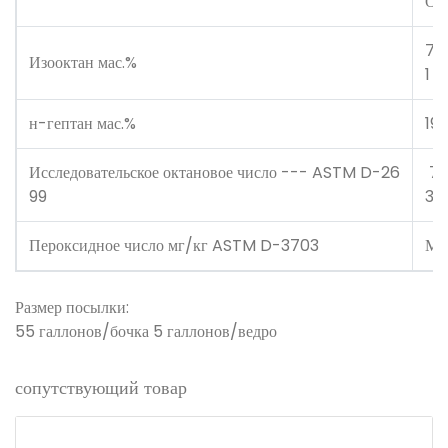
О
79,
Изооктан мас.%
1
н-гептан мас.%
19,
Исследовательское октановое число --- ASTM D-26
79
99
3
Пероксидное число мг/кг ASTM D-3703
МА
Размер посылки:
55 галлонов/бочка 5 галлонов/ведро
сопутствующий товар