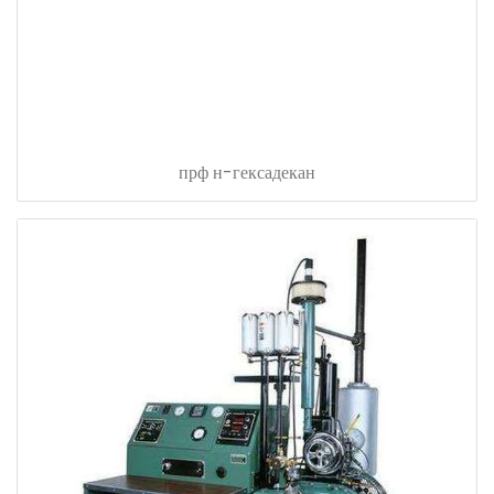
прф н-гексадекан