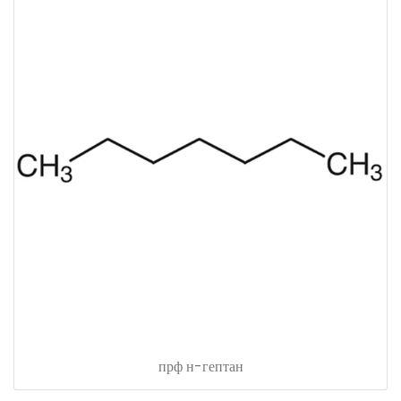
прф н-гептан