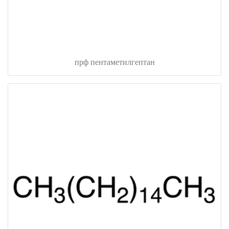
прф пентаметилгептан