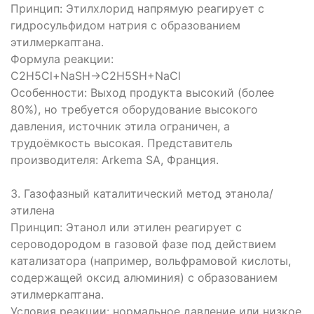
Принцип: Этилхлорид напрямую реагирует с
гидросульфидом натрия с образованием
этилмеркаптана.
Формула реакции:
C2H5Cl+NaSH→C2H5SH+NaCl
Особенности: Выход продукта высокий (более
80%), но требуется оборудование высокого
давления, источник этила ограничен, а
трудоёмкость высокая. Представитель
производителя: Arkema SA, Франция.
3. Газофазный каталитический метод этанола/
этилена
Принцип: Этанол или этилен реагирует с
сероводородом в газовой фазе под действием
катализатора (например, вольфрамовой кислоты,
содержащей оксид алюминия) с образованием
этилмеркаптана.
Условия реакции: нормальное давление или низкое