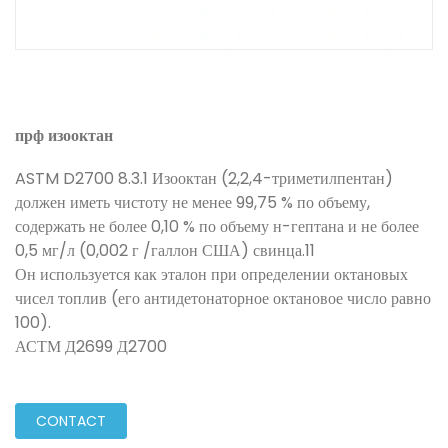
прф изооктан
ASTM D2700 8.3.1 Изооктан (2,2,4-триметилпентан)
должен иметь чистоту не менее 99,75 % по объему,
содержать не более 0,10 % по объему н-гептана и не более
0,5 мг/л (0,002 г /галлон США) свинца.11
Он используется как эталон при определении октановых
чисел топлив (его антидетонаторное октановое число равно
100).
АСТМ Д2699 Д2700
CONTACT