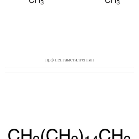
прф пентаметилгептан