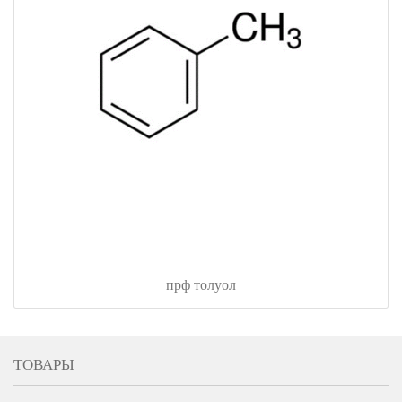
прф толуол
ТОВАРЫ