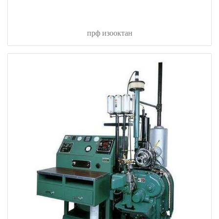
прф изооктан