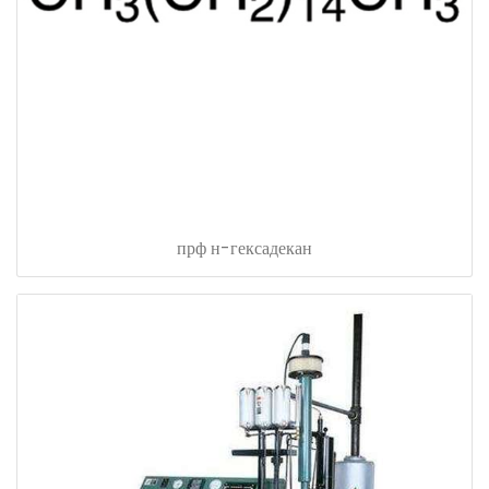
прф н-гексадекан