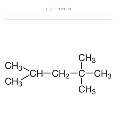
прф н-гептан