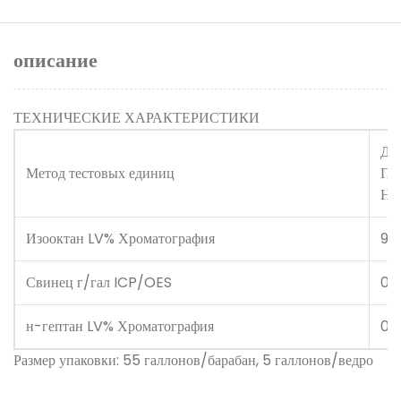
описание
ТЕХНИЧЕСКИЕ ХАРАКТЕРИСТИКИ
Д
Метод тестовых единиц
ПА
Н
Изооктан LV% Хроматография
99
Свинец г/гал ICP/OES
0,
н-гептан LV% Хроматография
0,1
Размер упаковки: 55 галлонов/барабан, 5 галлонов/ведро