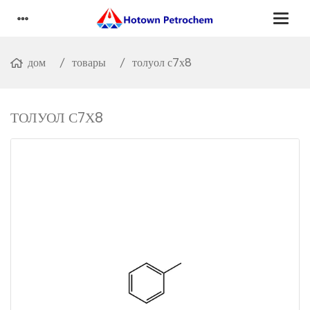
дом
товары
толуол с7х8
ТОЛУОЛ С7Х8