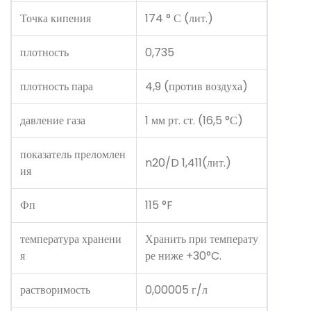
Точка кипения
174 ° С (лит.)
плотность
0,735
плотность пара
4,9 (против воздуха)
давление газа
1 мм рт. ст. (16,5 °С)
показатель преломлен
n20/D 1,411(лит.)
ия
Фп
115 °F
температура хранени
Хранить при температу
я
ре ниже +30°C.
растворимость
0,00005 г/л