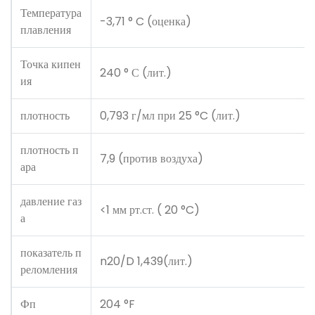
Температура
-3,71 ° C (оценка)
плавления
Точка кипен
240 ° С (лит.)
ия
плотность
0,793 г/мл при 25 °C (лит.)
плотность п
7,9 (против воздуха)
ара
давление газ
<1 мм рт.ст. ( 20 °C)
а
показатель п
n20/D 1,439(лит.)
реломления
Фп
204 °F